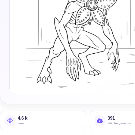
4,6 k
391
vues
téléchargements