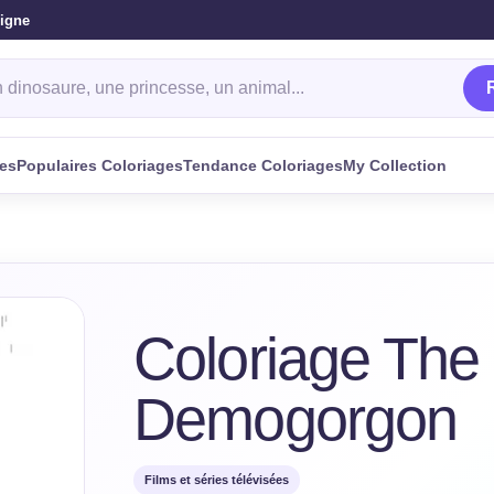
ligne
oriage
ges
Populaires Coloriages
Tendance Coloriages
My Collection
Coloriage The
Demogorgon
Films et séries télévisées