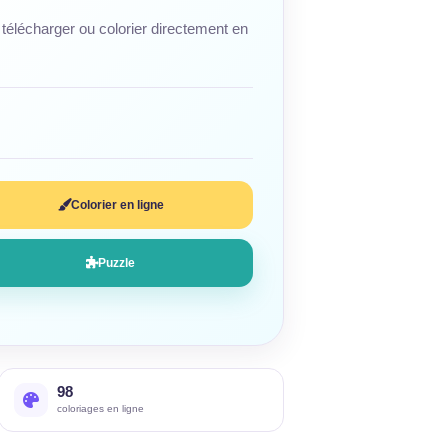
télécharger ou colorier directement en
Colorier en ligne
Puzzle
98
coloriages en ligne