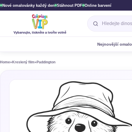
Nové omalovánky každý den
Stáhnout PDF
Online barvení
Hledání omalován
Vybarvujte, tiskněte a tvořte volně
Nejnovější omal
Home
»
Kreslený film
»
Paddington