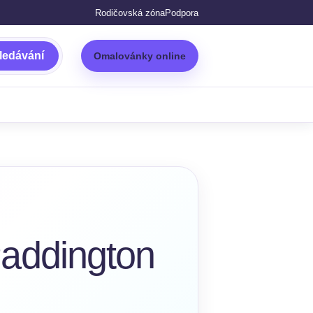
Rodičovská zóna
Podpora
ledávání
Omalovánky online
addington