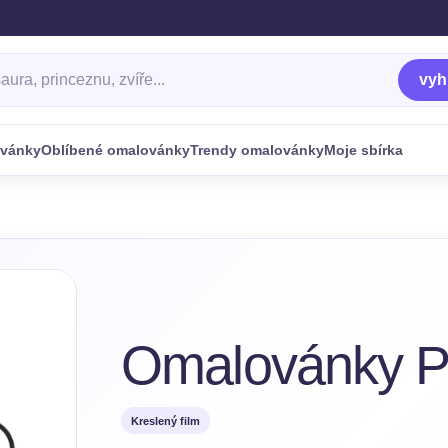
ky
vyh
ovánky
Oblíbené omalovánky
Trendy omalovánky
Moje sbírka
Omalovánky P
Kreslený film