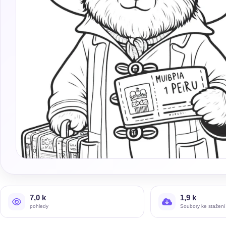
7,0 k
1,9 k
pohledy
Soubory ke stažení