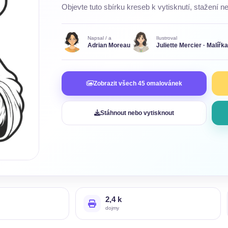
Objevte tuto sbírku kreseb k vytisknutí, stažení n
Napsal / a
Ilustroval
Adrian Moreau
Juliette Mercier · Malířk
Zobrazit všech 45 omalovánek
Stáhnout nebo vytisknout
2,4 k
dojmy