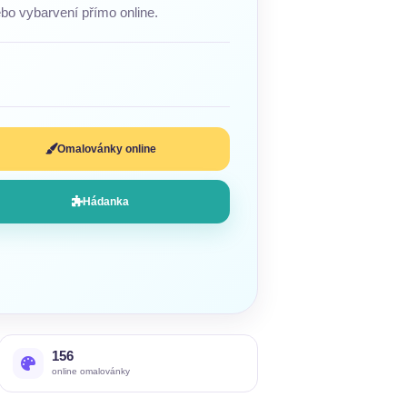
ebo vybarvení přímo online.
a
Omalovánky online
Hádanka
156
online omalovánky