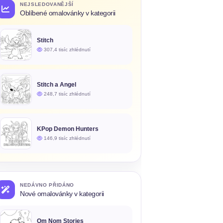
NEJSLEDOVANĚJŠÍ
Oblíbené omalovánky v kategorii
Stitch
307,4 tisíc zhlédnutí
Stitch a Angel
248,7 tisíc zhlédnutí
KPop Demon Hunters
146,9 tisíc zhlédnutí
NEDÁVNO PŘIDÁNO
Nové omalovánky v kategorii
Om Nom Stories