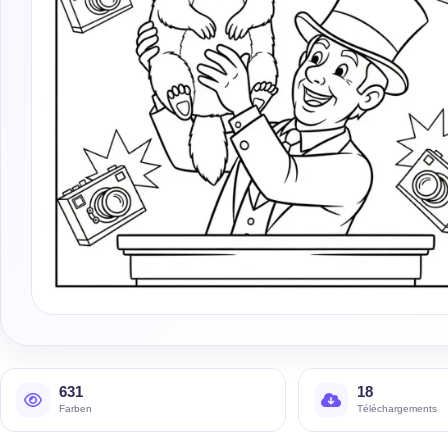
631
18
Farben
Téléchargements