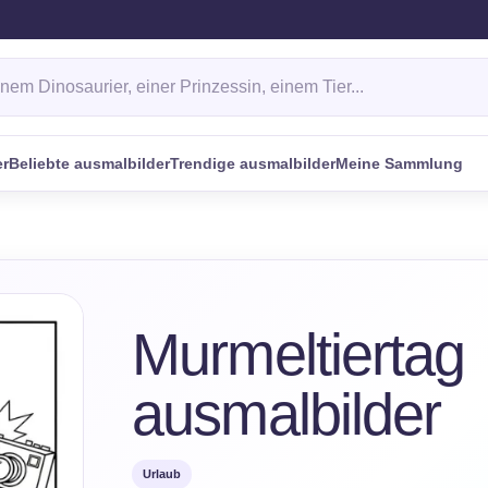
Malvorlage
er
Beliebte ausmalbilder
Trendige ausmalbilder
Meine Sammlung
Murmeltiertag
ausmalbilder
Urlaub