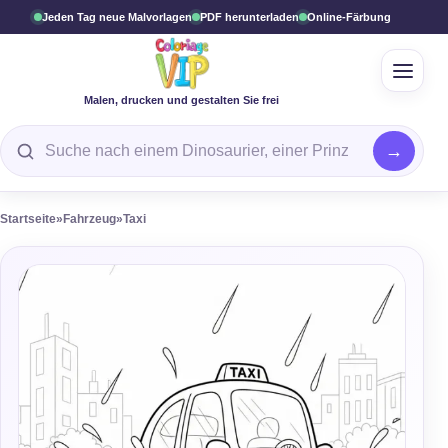
Jeden Tag neue Malvorlagen
PDF herunterladen
Online-Färbung
Öffne
Malen, drucken und gestalten Sie frei
Suche nach einer Malvorlage
Startseite
»
Fahrzeug
»
Taxi