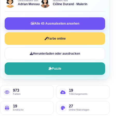
Geschrieben von
Illustriert von
Adrian Moreau
Céline Durand · Malerin
Alle 45 Ausmalseiten ansehen
Farbe online
Herunterladen oder ausdrucken
Puzzle
973
19
Farben
Téléchargements
19
27
Eindrücke
Online-Malvorlagen