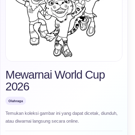
Mewarnai World Cup
2026
Olahraga
Temukan koleksi gambar ini yang dapat dicetak, diunduh,
atau diwarnai langsung secara online.