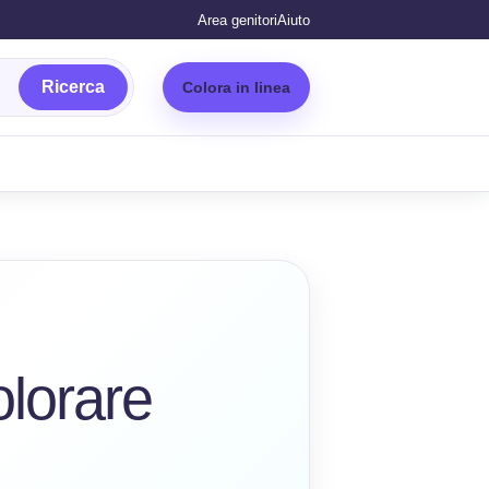
Area genitori
Aiuto
Ricerca
Colora in linea
lorare