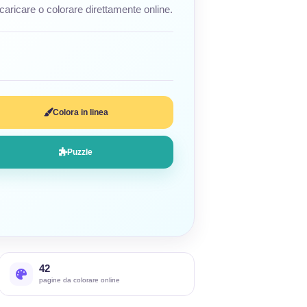
caricare o colorare direttamente online.
Colora in linea
Puzzle
42
pagine da colorare online