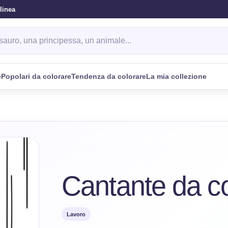
linea
da colorare
e
Popolari da colorare
Tendenza da colorare
La mia collezione
Cantante da co
Lavoro