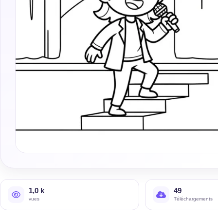
1,0 k
49
vues
Téléchargements