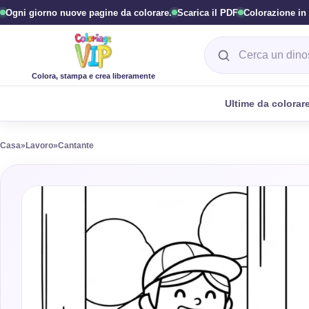
Ogni giorno nuove pagine da colorare.
Scarica il PDF
Colorazione in 
Cerca una pagina 
Colora, stampa e crea liberamente
Ultime da colorar
Casa
»
Lavoro
»
Cantante