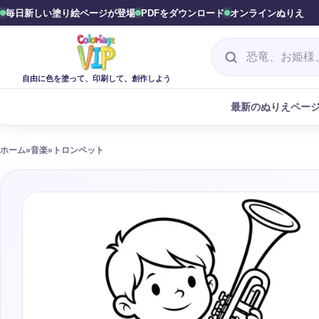
毎日新しい塗り絵ページが登場
PDFをダウンロード
オンラインぬりえ
塗り絵を探す
自由に色を塗って、印刷して、創作しよう
最新のぬりえペー
ホーム
»
音楽
»
トロンペット