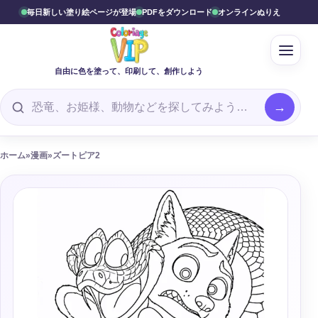
毎日新しい塗り絵ページが登場
PDFをダウンロード
オンラインぬりえ
Ouvr
自由に色を塗って、印刷して、創作しよう
塗り絵を探す
ホーム
»
漫画
»
ズートピア2