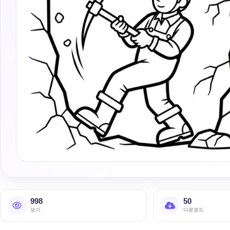
998
50
보기
다운로드