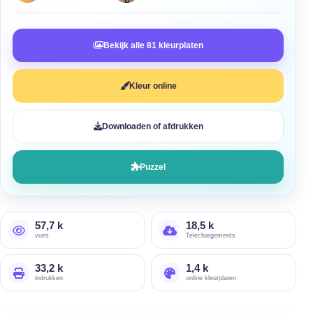
Bekijk alle 81 kleurplaten
Kleur online
Downloaden of afdrukken
Puzzel
57,7 k
18,5 k
vues
Telechargements
33,2 k
1,4 k
indrukken
online kleurplaten