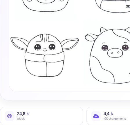
24,8 k
4,4 k
widoki
téléchargements