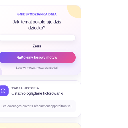
✨
NIESPODZIANKA DNIA
Jaki temat pokoloruje dziś
dziecko?
Zeus
Kolejny losowy motyw
Losowy motyw, nowa przygoda!
TWOJA HISTORIA
Ostatnio oglądane kolorowanki
Les coloriages ouverts récemment apparaîtront ici.