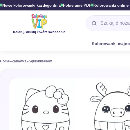
Nowe kolorowanki każdego dnia
Pobieranie PDF
Kolorowanki online
Wyszukaj kolorow
Koloruj, drukuj i twórz swobodnie
Kolorowanki majn
Home
»
Zabawka
»
Squishmallow