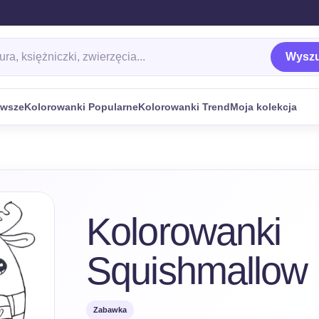
ankę
Wyszu
owsze
Kolorowanki Popularne
Kolorowanki Trend
Moja kolekcja
Kolorowanki
Squishmallow
Zabawka