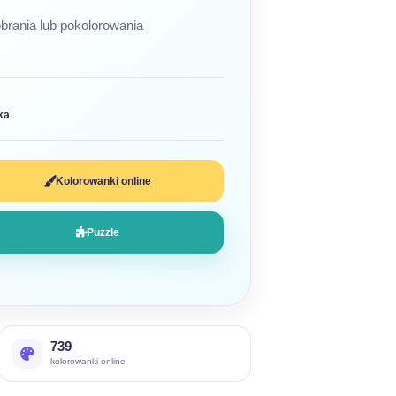
brania lub pokolorowania
ka
Kolorowanki online
Puzzle
739
kolorowanki online