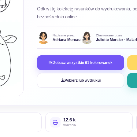
Odkryj tę kolekcję rysunków do wydrukowania, po
bezpośrednio online.
Napisane przez
Zilustrowane przez
Adriana Moreau
Juliette Mercier · Malar
Zobacz wszystkie 61 kolorowanek
Pobierz lub wydrukuj
12,6 k
wrażenia