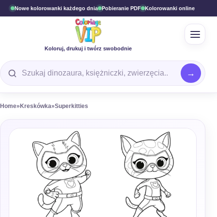
Nowe kolorowanki każdego dnia
Pobieranie PDF
Kolorowanki online
Otwór
Koloruj, drukuj i twórz swobodnie
Wyszukaj kolorowankę
Home
»
Kreskówka
»
Superkitties