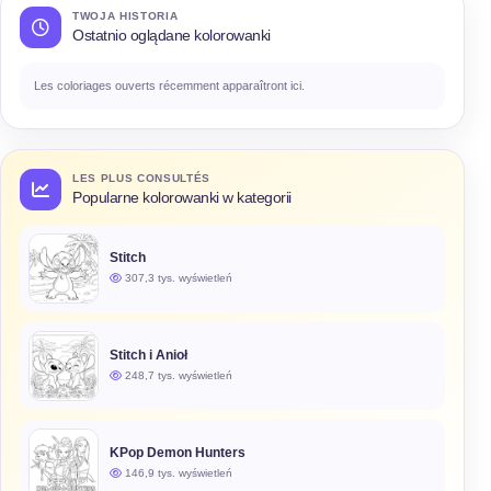
TWOJA HISTORIA
Ostatnio oglądane kolorowanki
Les coloriages ouverts récemment apparaîtront ici.
LES PLUS CONSULTÉS
Popularne kolorowanki w kategorii
Stitch
307,3 tys. wyświetleń
Stitch i Anioł
248,7 tys. wyświetleń
KPop Demon Hunters
146,9 tys. wyświetleń