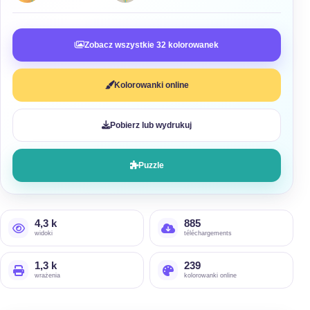
Zobacz wszystkie 32 kolorowanek
Kolorowanki online
Pobierz lub wydrukuj
Puzzle
4,3 k
885
widoki
téléchargements
1,3 k
239
wrażenia
kolorowanki online