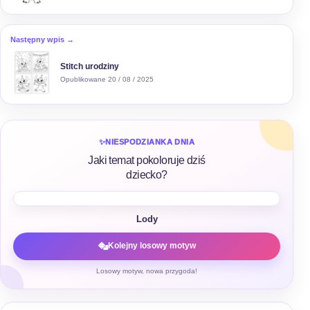
Następny wpis →
Stitch urodziny
Opublikowane 20 / 08 / 2025
✨
NIESPODZIANKA DNIA
Jaki temat pokoloruje dziś
dziecko?
Lody
Kolejny losowy motyw
Losowy motyw, nowa przygoda!