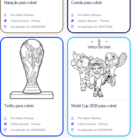
Natação para colorir
Corrida para colorir
Por Adrien Moreau
Por Adrien Moreau
Céline Durand · Pintora
Juliette Mercier · Pintora
Actualizado em 05/08/2026
Actualizado em 18/07/2026
Troféu para colorir
World Cup 2026 para colorir
Por Adrien Moreau
Por Adrien Moreau
Céline Durand · Pintora
Céline Durand · Pintora
Actualizado em 18/06/2026
Actualizado em 02/06/2026