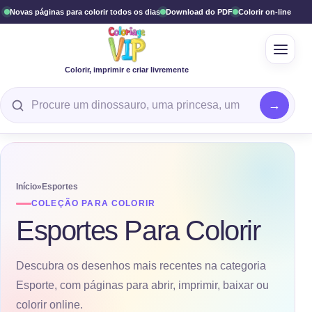
Novas páginas para colorir todos os dias
Download do PDF
Colorir on-line
Menu 
Colorir, imprimir e criar livremente
Procure uma página para colorir
Início
»
Esportes
COLEÇÃO PARA COLORIR
Esportes Para Colorir
Descubra os desenhos mais recentes na categoria
Esporte, com páginas para abrir, imprimir, baixar ou
colorir online.