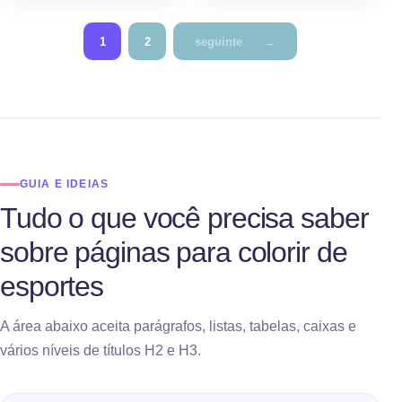
Paginação
1
2
seguinte
→
de
publicação
GUIA E IDEIAS
Tudo o que você precisa saber
sobre páginas para colorir de
esportes
A área abaixo aceita parágrafos, listas, tabelas, caixas e
vários níveis de títulos H2 e H3.