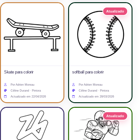
Atualizado
Skate para colorir
softball para colorir
Por Adrien Moreau
Por Adrien Moreau
Céline Durand · Pintora
Céline Durand · Pintora
Actualizado em 22/04/2026
Actualizado em 28/03/2026
Atualizado