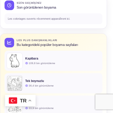
SIZIN GEÇMIŞINIZ
Son görüntülenen boyama
Les coloriages ouverts récemment apparaîtront ici.
LES PLUS DANIŞMANLIKLARI
Bu kategorideki popüler boyama sayfaları
Kapibara
109,8 bin görüntüleme
Tek boynuzlu
36,4 bin görüntüleme
TR
Köpek
33,9 bin görüntüleme