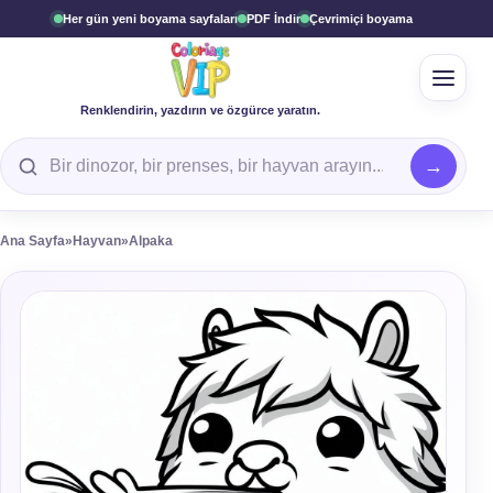
Her gün yeni boyama sayfaları
PDF İndir
Çevrimiçi boyama
Menüy
Renklendirin, yazdırın ve özgürce yaratın.
Boyama sayfası arayın
Ana Sayfa
»
Hayvan
»
Alpaka