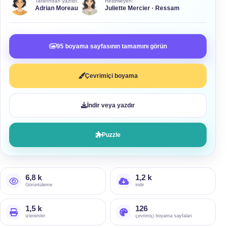
Tarafından yazıldı.
Resimleyen:
Adrian Moreau
Juliette Mercier · Ressam
95 boyama sayfasının tamamını görün
Çevrimiçi boyama
İndir veya yazdır
Puzzle
6,8 k
1,2 k
Görüntüleme
indir
1,5 k
126
izlenimler
çevrimiçi boyama sayfaları