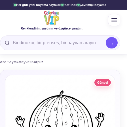
Her gün yeni boyama sayfaları
PDF İndir
Çevrimiçi boyama
Menüy
Renklendirin, yazdırın ve özgürce yaratın.
Boyama sayfası arayın
Ana Sayfa
»
Meyve
»
Karpuz
Güncel