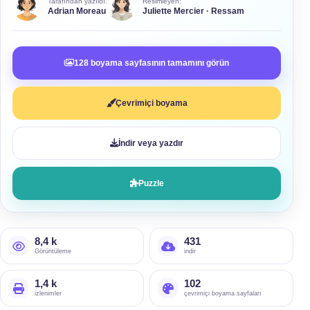
Tarafından yazıldı.
Resimleyen:
Adrian Moreau
Juliette Mercier · Ressam
128 boyama sayfasının tamamını görün
Çevrimiçi boyama
İndir veya yazdır
Puzzle
8,4 k
431
Görüntüleme
indir
1,4 k
102
izlenimler
çevrimiçi boyama sayfaları