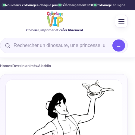
Nouveaux coloriages chaque jour
Téléchargement PDF
Coloriage en ligne
Ouvrir
Colorier, imprimer et créer librement
Rechercher un coloriage
Home
»
Dessin animé
»
Aladdin