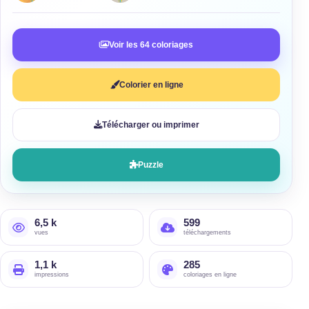
Voir les 64 coloriages
Colorier en ligne
Télécharger ou imprimer
Puzzle
6,5 k
599
vues
téléchargements
1,1 k
285
impressions
coloriages en ligne