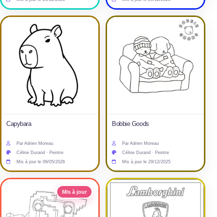
Capybara
Bobbie Goods
Par Adrien Moreau
Par Adrien Moreau
Céline Durand · Peintre
Céline Durand · Peintre
Mis à jour le 09/05/2026
Mis à jour le 29/12/2025
Mis à jour