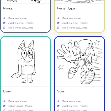
Ninjago
Fuzzy Hygge
Par Adrien Moreau
Par Adrien Moreau
Juliette Mercier · Peintre
Juliette Mercier · Peintre
Mis à jour le 29/12/2025
Mis à jour le 29/12/2025
Bluey
Sonic
Par Adrien Moreau
Par Adrien Moreau
Céline Durand · Peintre
Juliette Mercier · Peintre
Mis à jour le 29/12/2025
Mis à jour le 29/12/2025