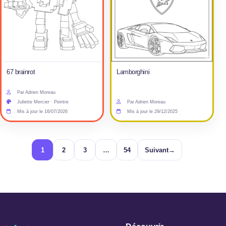
67 brainrot
Lamborghini
Par Adrien Moreau
Juliette Mercier · Peintre
Par Adrien Moreau
Mis à jour le 16/07/2026
Mis à jour le 29/12/2025
1
2
3
…
54
Suivant
→