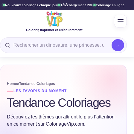
Nouveaux coloriages chaque jour
Téléchargement PDF
Coloriage en ligne
Ouvrir
Colorier, imprimer et créer librement
Rechercher un coloriage
Home
»
Tendance Coloriages
LES FAVORIS DU MOMENT
Tendance Coloriages
Découvrez les thèmes qui attirent le plus l’attention
en ce moment sur ColoriageVip.com.