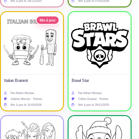
Mis à jour le 29/12/2025
Mis à jour le 07/03/2026
Mis à jour
Italian Brainrot
Brawl Star
Par Adrien Moreau
Par Adrien Moreau
Juliette Mercier · Peintre
Céline Durand · Peintre
Mis à jour le 31/03/2026
Mis à jour le 29/12/2025