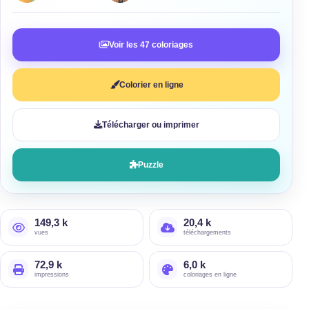
Voir les 47 coloriages
Colorier en ligne
Télécharger ou imprimer
Puzzle
149,3 k
20,4 k
vues
téléchargements
72,9 k
6,0 k
impressions
coloriages en ligne