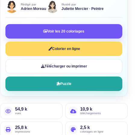
Rédigé par
Illustré par
Adrien Moreau
Juliette Mercier · Peintre
Voir les 20 coloriages
Colorier en ligne
Télécharger ou imprimer
Puzzle
54,9 k
10,9 k
vues
téléchargements
25,8 k
2,5 k
impressions
coloriages en ligne