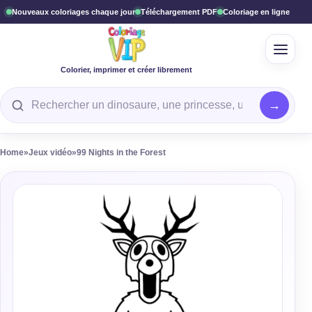
Nouveaux coloriages chaque jour
Téléchargement PDF
Coloriage en ligne
Ouvrir
Colorier, imprimer et créer librement
Rechercher un coloriage
Home
»
Jeux vidéo
»
99 Nights in the Forest