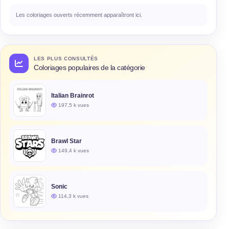
Les coloriages ouverts récemment apparaîtront ici.
LES PLUS CONSULTÉS
Coloriages populaires de la catégorie
Italian Brainrot
197,5 k vues
Brawl Star
149,4 k vues
Sonic
114,3 k vues