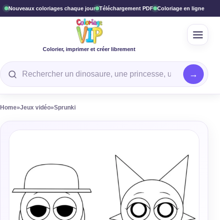
Nouveaux coloriages chaque jour
Téléchargement PDF
Coloriage en ligne
Ouvrir
Colorier, imprimer et créer librement
Rechercher un coloriage
Home
»
Jeux vidéo
»
Sprunki