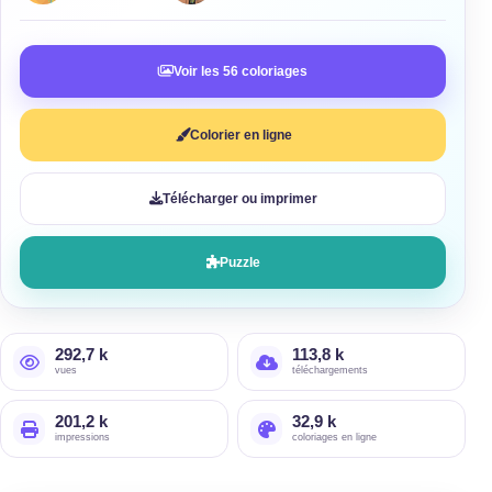
Voir les 56 coloriages
Colorier en ligne
Télécharger ou imprimer
Puzzle
292,7 k
113,8 k
vues
téléchargements
201,2 k
32,9 k
impressions
coloriages en ligne