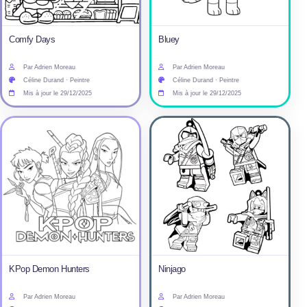
Comfy Days
Bluey
Par Adrien Moreau
Par Adrien Moreau
Céline Durand · Peintre
Céline Durand · Peintre
Mis à jour le 29/12/2025
Mis à jour le 29/12/2025
KPop Demon Hunters
Ninjago
Par Adrien Moreau
Par Adrien Moreau