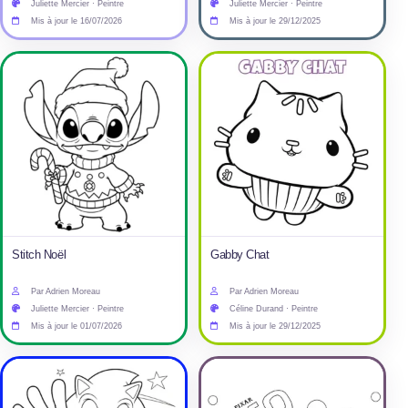
Juliette Mercier · Peintre
Juliette Mercier · Peintre
Mis à jour le 16/07/2026
Mis à jour le 29/12/2025
Stitch Noël
Gabby Chat
Par Adrien Moreau
Par Adrien Moreau
Juliette Mercier · Peintre
Céline Durand · Peintre
Mis à jour le 01/07/2026
Mis à jour le 29/12/2025