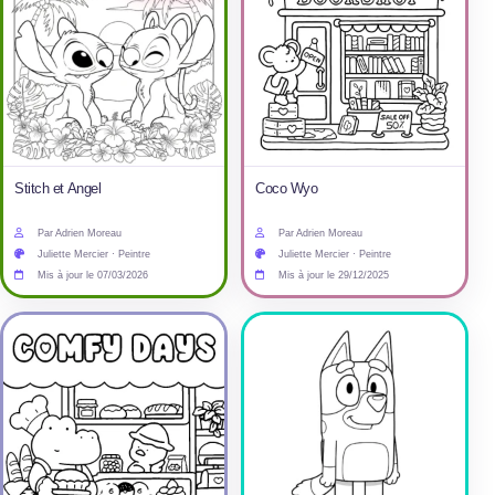
Stitch et Angel
Coco Wyo
Par Adrien Moreau
Par Adrien Moreau
Juliette Mercier · Peintre
Juliette Mercier · Peintre
Mis à jour le 07/03/2026
Mis à jour le 29/12/2025