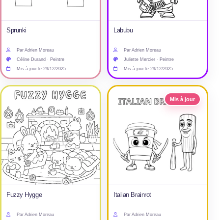
Sprunki
Labubu
Par Adrien Moreau
Par Adrien Moreau
Céline Durand · Peintre
Juliette Mercier · Peintre
Mis à jour le 29/12/2025
Mis à jour le 29/12/2025
Mis à jour
Fuzzy Hygge
Italian Brainrot
Par Adrien Moreau
Par Adrien Moreau