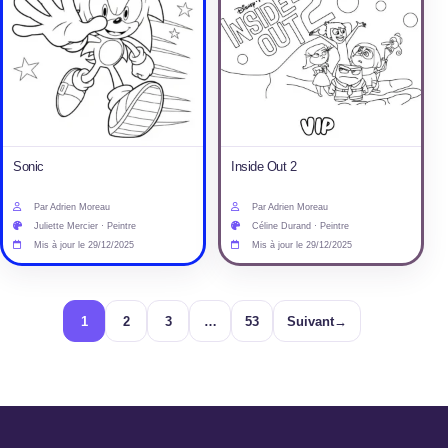
Sonic
Inside Out 2
Par Adrien Moreau
Par Adrien Moreau
Juliette Mercier · Peintre
Céline Durand · Peintre
Mis à jour le 29/12/2025
Mis à jour le 29/12/2025
1
2
3
…
53
Suivant
→