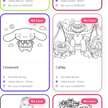
Juliette Mercier · Peintre
Céline Durand · Peintre
Mis à jour le 22/08/2025
Mis à jour le 22/08/2025
Mis à jour
Mis à jour
Cinnamoroll
CatNap
Par Adrien Moreau
Par Adrien Moreau
Juliette Mercier · Peintre
Céline Durand · Peintre
Mis à jour le 03/10/2025
Mis à jour le 09/09/2025
Mis à jour
Mis à jour