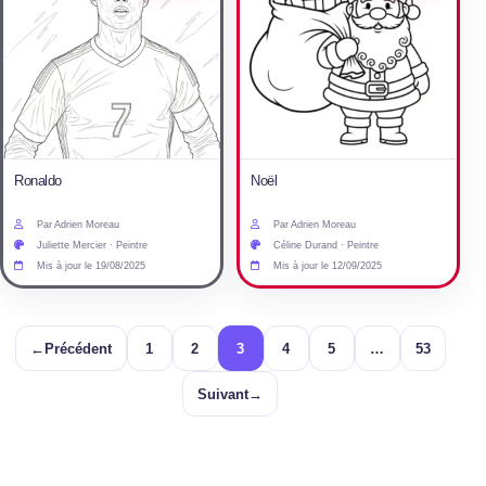
Ronaldo
Noël
Par Adrien Moreau
Par Adrien Moreau
Juliette Mercier · Peintre
Céline Durand · Peintre
Mis à jour le 19/08/2025
Mis à jour le 12/09/2025
←
Précédent
1
2
3
4
5
…
53
Suivant
→