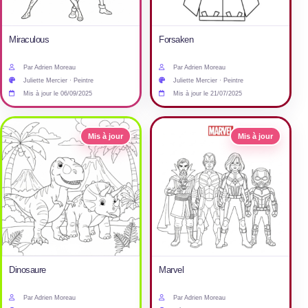
Miraculous
Forsaken
Par Adrien Moreau
Par Adrien Moreau
Juliette Mercier · Peintre
Juliette Mercier · Peintre
Mis à jour le 06/09/2025
Mis à jour le 21/07/2025
Mis à jour
Mis à jour
Dinosaure
Marvel
Par Adrien Moreau
Par Adrien Moreau