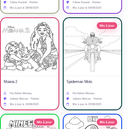
Céline Durand · Peintre
Céline Durand · Peintre
Mis à jour le 28/08/2025
Mis à jour le 04/09/2025
Mis à jour
Moana 2
Spiderman Moto
Par Adrien Moreau
Par Adrien Moreau
Juliette Mercier · Peintre
Juliette Mercier · Peintre
Mis à jour le 19/08/2025
Mis à jour le 25/08/2025
Mis à jour
Mis à jour