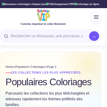
Nouveaux coloriages chaque jour
Téléchargement PDF
Coloriage en ligne
Ouvrir
Colorier, imprimer et créer librement
Rechercher un coloriage
Home
»
Populaires Coloriages
»
Page 3
LES COLLECTIONS LES PLUS APPRÉCIÉES
Populaires Coloriages
Parcourez les collections les plus téléchargées et
retrouvez rapidement les thèmes préférés des
familles.