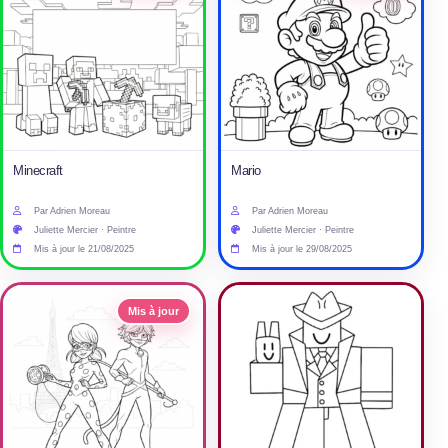
Minecraft
Mario
Par Adrien Moreau
Par Adrien Moreau
Juliette Mercier · Peintre
Juliette Mercier · Peintre
Mis à jour le 21/08/2025
Mis à jour le 29/08/2025
Mis à jour