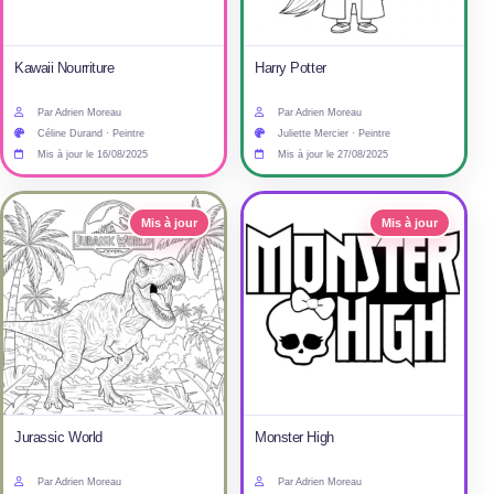
Kawaii Nourriture
Harry Potter
Par Adrien Moreau
Par Adrien Moreau
Céline Durand · Peintre
Juliette Mercier · Peintre
Mis à jour le 16/08/2025
Mis à jour le 27/08/2025
Mis à jour
Mis à jour
Jurassic World
Monster High
Par Adrien Moreau
Par Adrien Moreau