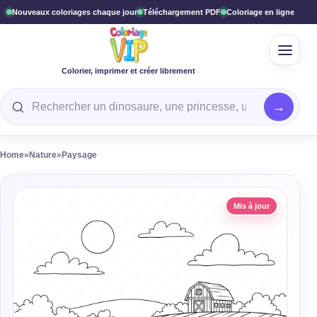
Nouveaux coloriages chaque jour
Téléchargement PDF
Coloriage en ligne
Ouvrir
Colorier, imprimer et créer librement
Rechercher un coloriage
Home
»
Nature
»
Paysage
Mis à jour