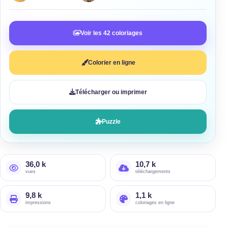
Voir les 42 coloriages
Colorier en ligne
Télécharger ou imprimer
Puzzle
36,0 k
10,7 k
vues
téléchargements
9,8 k
1,1 k
impressions
coloriages en ligne