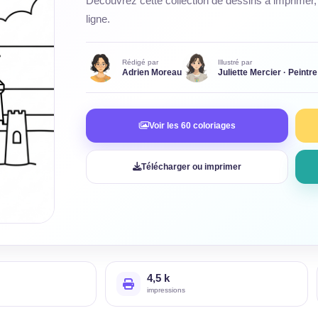
Découvrez cette collection de dessins à imprimer, 
ligne.
Rédigé par
Illustré par
Adrien Moreau
Juliette Mercier · Peintre
Voir les 60 coloriages
Télécharger ou imprimer
4,5 k
impressions