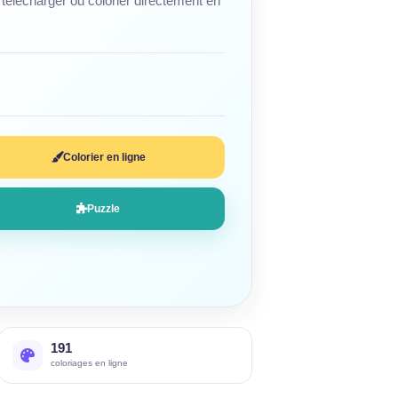
télécharger ou colorier directement en
Colorier en ligne
Puzzle
191
coloriages en ligne