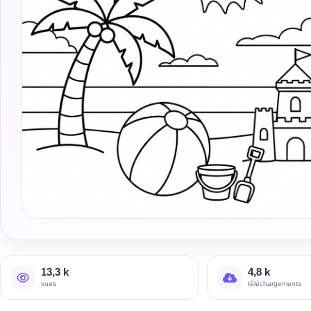
13,3 k
4,8 k
vues
téléchargements