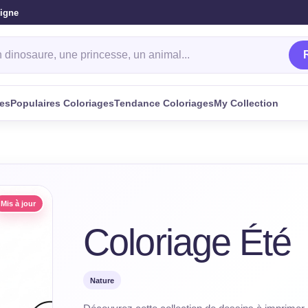
ligne
oriage
ges
Populaires Coloriages
Tendance Coloriages
My Collection
Mis à jour
Coloriage Été
Nature