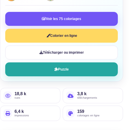
Voir les 75 coloriages
Colorier en ligne
Télécharger ou imprimer
Puzzle
18,8 k
3,8 k
vues
téléchargements
6,4 k
159
impressions
coloriages en ligne