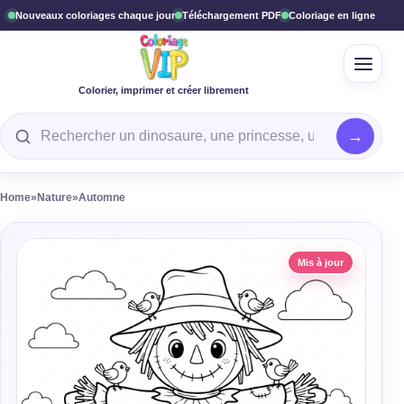
Nouveaux coloriages chaque jour
Téléchargement PDF
Coloriage en ligne
Ouvrir
Colorier, imprimer et créer librement
Rechercher un coloriage
Home
»
Nature
»
Automne
Mis à jour