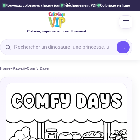
Nouveaux coloriages chaque jour
Téléchargement PDF
Coloriage en ligne
Ouvrir
Colorier, imprimer et créer librement
Rechercher un coloriage
Home
»
Kawaii
»
Comfy Days