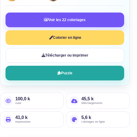
Voir les 22 coloriages
Colorier en ligne
Télécharger ou imprimer
Puzzle
100,0 k
45,5 k
vues
téléchargements
41,0 k
5,6 k
impressions
coloriages en ligne