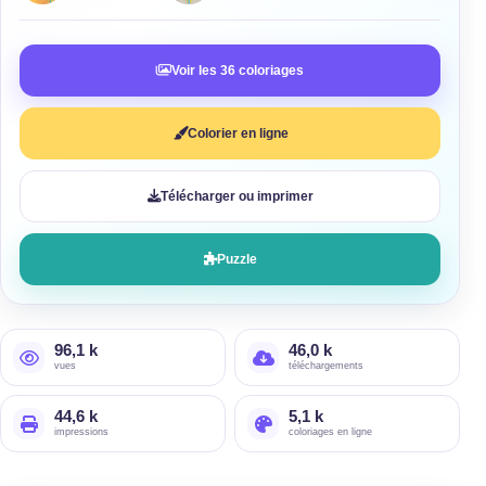
Voir les 36 coloriages
Colorier en ligne
Télécharger ou imprimer
Puzzle
96,1 k
46,0 k
vues
téléchargements
44,6 k
5,1 k
impressions
coloriages en ligne