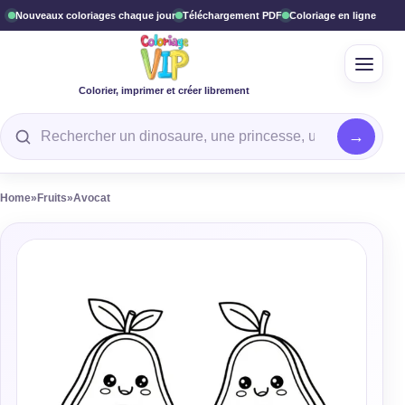
Nouveaux coloriages chaque jour
Téléchargement PDF
Coloriage en ligne
Ouvrir
Colorier, imprimer et créer librement
Rechercher un coloriage
Home
»
Fruits
»
Avocat