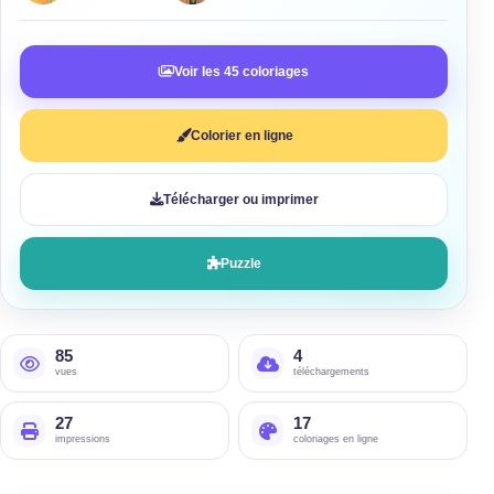
Voir les 45 coloriages
Colorier en ligne
Télécharger ou imprimer
Puzzle
85
4
vues
téléchargements
27
17
impressions
coloriages en ligne