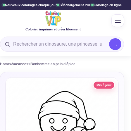
Nouveaux coloriages chaque jour
Téléchargement PDF
Coloriage en ligne
Ouvrir
Colorier, imprimer et créer librement
Rechercher un coloriage
Home
»
Vacances
»
Bonhomme en pain d’épice
Mis à jour