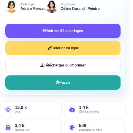
Rédigé par
Illustré par
Adrien Moreau
Céline Durand · Peintre
Voir les 52 coloriages
Colorier en ligne
Télécharger ou imprimer
Puzzle
13,0 k
1,4 k
vues
téléchargements
3,4 k
508
impressions
coloriages en ligne