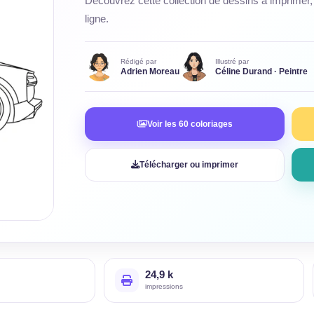
Découvrez cette collection de dessins à imprimer, 
ligne.
Rédigé par
Illustré par
Adrien Moreau
Céline Durand · Peintre
Voir les 60 coloriages
Télécharger ou imprimer
24,9 k
impressions