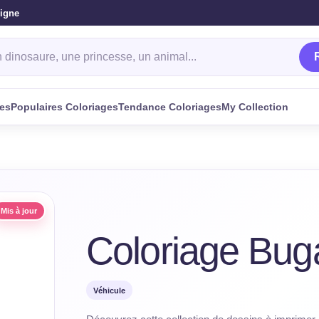
ligne
oriage
ges
Populaires Coloriages
Tendance Coloriages
My Collection
Mis à jour
Coloriage Buga
Véhicule