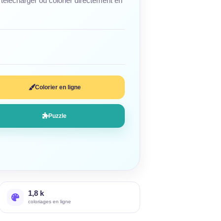
télécharger ou colorier directement en
Colorier en ligne
Puzzle
1,8 k
coloriages en ligne