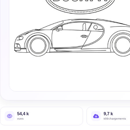
54,4 k
9,7 k
vues
téléchargements