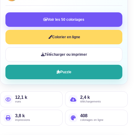
Voir les 50 coloriages
Colorier en ligne
Télécharger ou imprimer
Puzzle
12,1 k
2,4 k
vues
téléchargements
3,8 k
408
impressions
coloriages en ligne