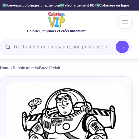
Nouveaux coloriages chaque jour
Téléchargement PDF
Coloriage en ligne
Ouvrir
Colorier, imprimer et créer librement
Rechercher un coloriage
Home
»
Dessin animé
»
Buzz l’éclair