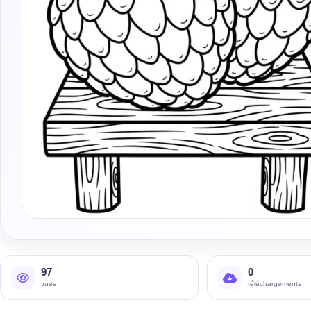
97
0
vues
téléchargements