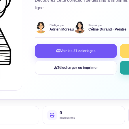
Découvrez cette collection de dessins à imprimer, 
ligne.
Rédigé par
Illustré par
Adrien Moreau
Céline Durand · Peintre
Voir les 37 coloriages
Télécharger ou imprimer
0
impressions