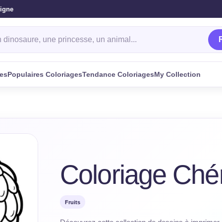
ligne
oriage
ges
Populaires Coloriages
Tendance Coloriages
My Collection
Coloriage Ché
Fruits