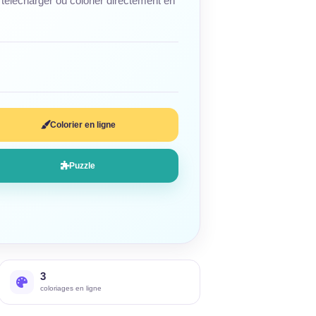
télécharger ou colorier directement en
Colorier en ligne
Puzzle
3
coloriages en ligne