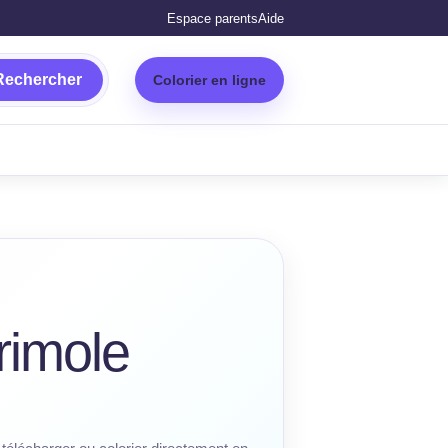
Espace parents
Aide
Rechercher
Colorier en ligne
rimole