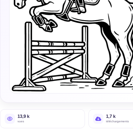
13,9 k
1,7 k
vues
téléchargements