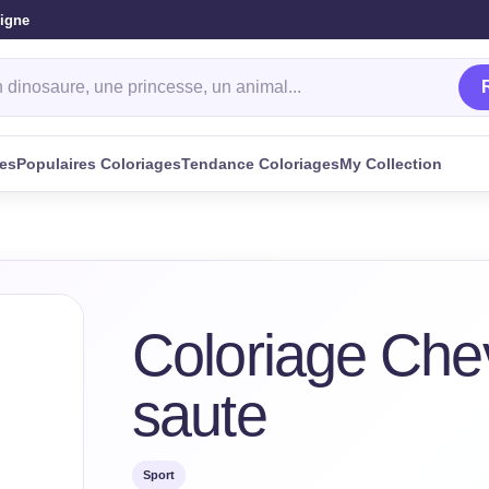
ligne
oriage
ges
Populaires Coloriages
Tendance Coloriages
My Collection
Coloriage Chev
saute
Sport