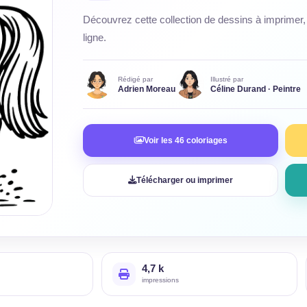
Découvrez cette collection de dessins à imprimer, 
ligne.
Rédigé par
Illustré par
Adrien Moreau
Céline Durand · Peintre
Voir les 46 coloriages
Télécharger ou imprimer
4,7 k
impressions