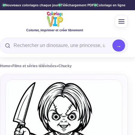
Nouveaux coloriages chaque jour
Téléchargement PDF
Coloriage en ligne
Ouvrir
Colorier, imprimer et créer librement
Rechercher un coloriage
Home
»
Films et séries télévisées
»
Chucky