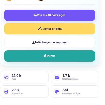
Voir les 48 coloriages
Colorier en ligne
Télécharger ou imprimer
Puzzle
12,0 k
1,7 k
vues
téléchargements
2,8 k
234
impressions
coloriages en ligne