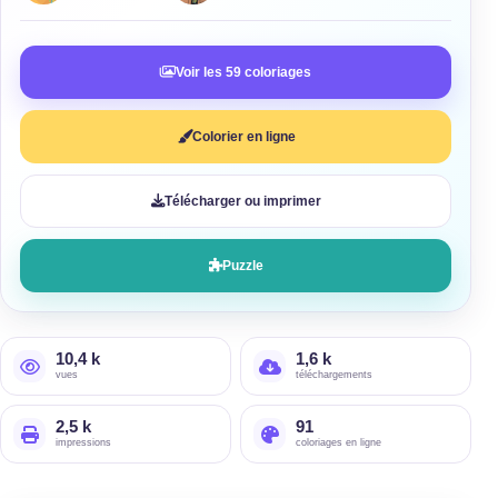
Voir les 59 coloriages
Colorier en ligne
Télécharger ou imprimer
Puzzle
10,4 k
1,6 k
vues
téléchargements
2,5 k
91
impressions
coloriages en ligne