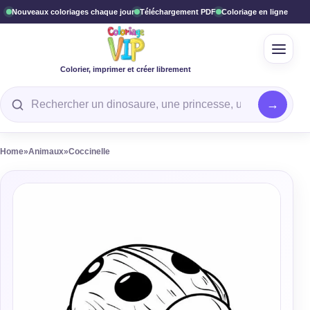
Nouveaux coloriages chaque jour
Téléchargement PDF
Coloriage en ligne
Ouvrir
Colorier, imprimer et créer librement
Rechercher un coloriage
Home
»
Animaux
»
Coccinelle