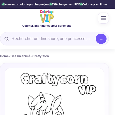
Nouveaux coloriages chaque jour
Téléchargement PDF
Coloriage en ligne
Ouvrir
Colorier, imprimer et créer librement
Rechercher un coloriage
Home
»
Dessin animé
»
CraftyCorn