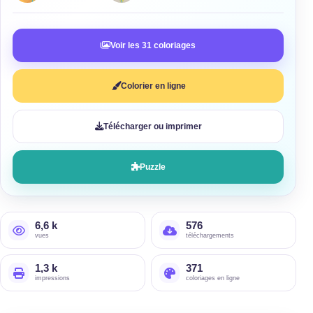
Voir les 31 coloriages
Colorier en ligne
Télécharger ou imprimer
Puzzle
6,6 k
576
vues
téléchargements
1,3 k
371
impressions
coloriages en ligne