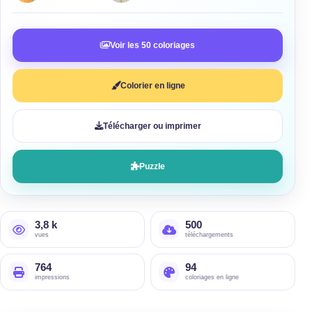
Voir les 50 coloriages
Colorier en ligne
Télécharger ou imprimer
Puzzle
3,8 k
500
vues
téléchargements
764
94
impressions
coloriages en ligne