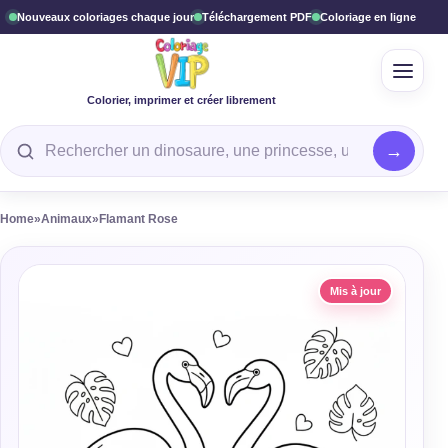
Nouveaux coloriages chaque jour
Téléchargement PDF
Coloriage en ligne
Ouvrir
Colorier, imprimer et créer librement
Rechercher un coloriage
Home
»
Animaux
»
Flamant Rose
Mis à jour