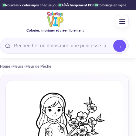
Nouveaux coloriages chaque jour
Téléchargement PDF
Coloriage en ligne
Ouvrir
Colorier, imprimer et créer librement
Rechercher un coloriage
Home
»
Fleurs
»
Fleur de Pêche