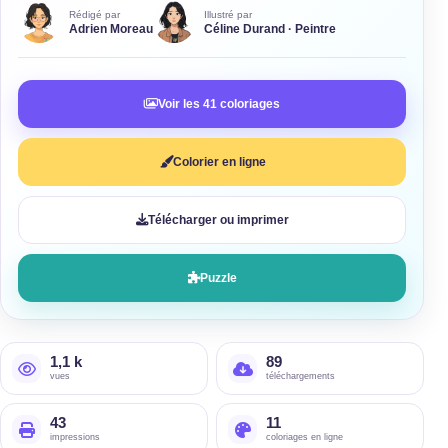
Rédigé par
Illustré par
Adrien Moreau
Céline Durand · Peintre
Voir les 41 coloriages
Colorier en ligne
Télécharger ou imprimer
Puzzle
1,1 k
89
vues
téléchargements
43
11
impressions
coloriages en ligne