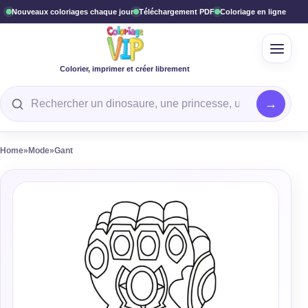
Nouveaux coloriages chaque jour
Téléchargement PDF
Coloriage en ligne
Ouvrir
Colorier, imprimer et créer librement
Rechercher un coloriage
Home
»
Mode
»
Gant