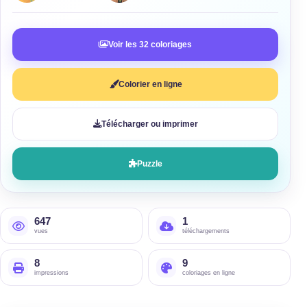
Voir les 32 coloriages
Colorier en ligne
Télécharger ou imprimer
Puzzle
647
1
vues
téléchargements
8
9
impressions
coloriages en ligne