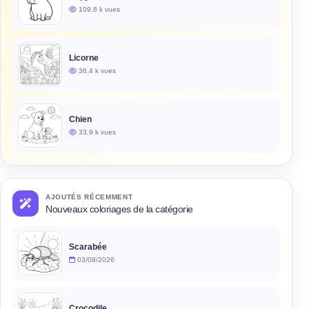
109,8 k vues
Licorne
36,4 k vues
Chien
33,9 k vues
AJOUTÉS RÉCEMMENT
Nouveaux coloriages de la catégorie
Scarabée
03/08/2026
Crocodile