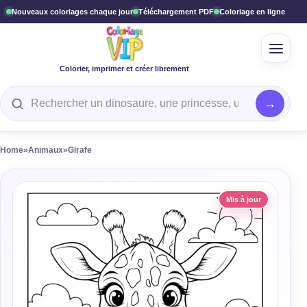
Nouveaux coloriages chaque jour
Téléchargement PDF
Coloriage en ligne
Ouvrir
Colorier, imprimer et créer librement
Rechercher un coloriage
Home
»
Animaux
»
Girafe
Mis à jour