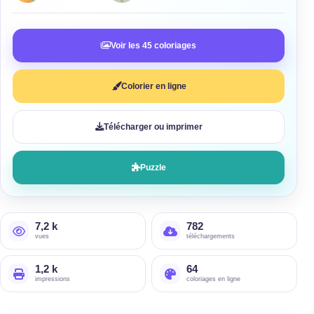
Voir les 45 coloriages
Colorier en ligne
Télécharger ou imprimer
Puzzle
7,2 k
782
vues
téléchargements
1,2 k
64
impressions
coloriages en ligne