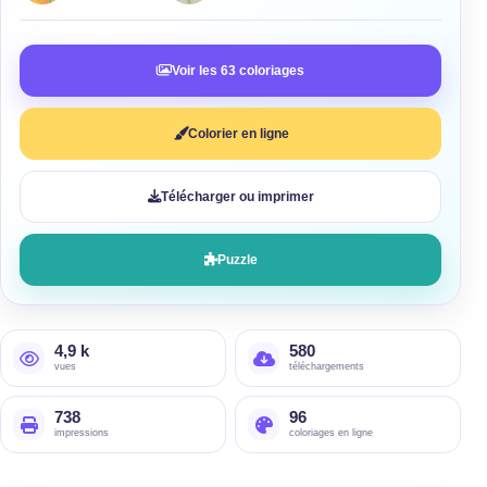
Voir les 63 coloriages
Colorier en ligne
Télécharger ou imprimer
Puzzle
4,9 k
580
vues
téléchargements
738
96
impressions
coloriages en ligne