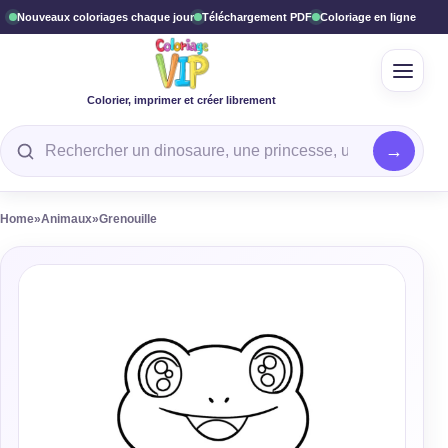
Nouveaux coloriages chaque jour
Téléchargement PDF
Coloriage en ligne
Ouvrir
Colorier, imprimer et créer librement
Rechercher un coloriage
Home
»
Animaux
»
Grenouille