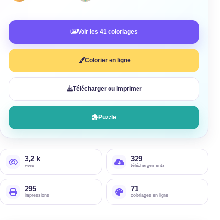
Voir les 41 coloriages
Colorier en ligne
Télécharger ou imprimer
Puzzle
3,2 k
329
vues
téléchargements
295
71
impressions
coloriages en ligne