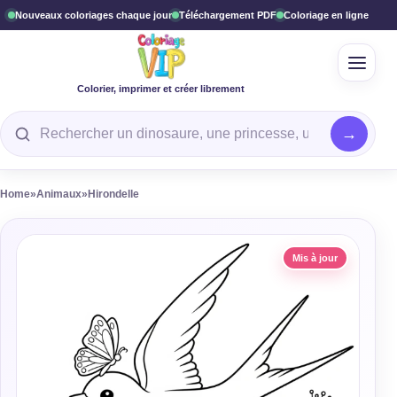
Nouveaux coloriages chaque jour
Téléchargement PDF
Coloriage en ligne
Ouvrir
Colorier, imprimer et créer librement
Rechercher un coloriage
Home
»
Animaux
»
Hirondelle
Mis à jour