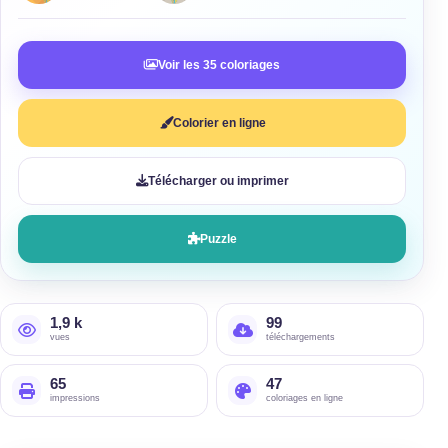
Voir les 35 coloriages
Colorier en ligne
Télécharger ou imprimer
Puzzle
1,9 k
99
vues
téléchargements
65
47
impressions
coloriages en ligne