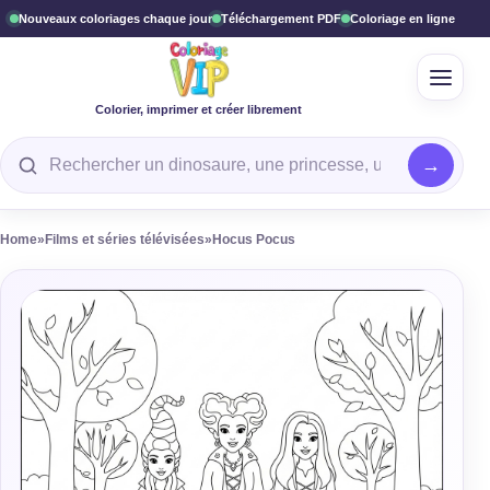
Nouveaux coloriages chaque jour
Téléchargement PDF
Coloriage en ligne
Ouvrir
Colorier, imprimer et créer librement
Rechercher un coloriage
Home
»
Films et séries télévisées
»
Hocus Pocus