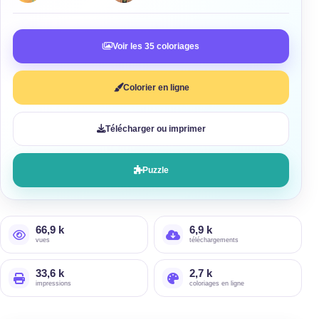
Voir les 35 coloriages
Colorier en ligne
Télécharger ou imprimer
Puzzle
66,9 k
6,9 k
vues
téléchargements
33,6 k
2,7 k
impressions
coloriages en ligne