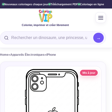
Nouveaux coloriages chaque jour
Téléchargement PDF
Coloriage en ligne
Ouvrir
Colorier, imprimer et créer librement
Rechercher un coloriage
Home
»
Appareils Électroniques
»
iPhone
Mis à jour