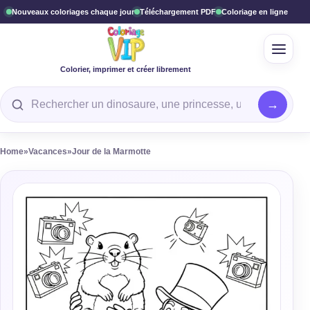
Nouveaux coloriages chaque jour
Téléchargement PDF
Coloriage en ligne
Ouvrir
Colorier, imprimer et créer librement
Rechercher un coloriage
Home
»
Vacances
»
Jour de la Marmotte