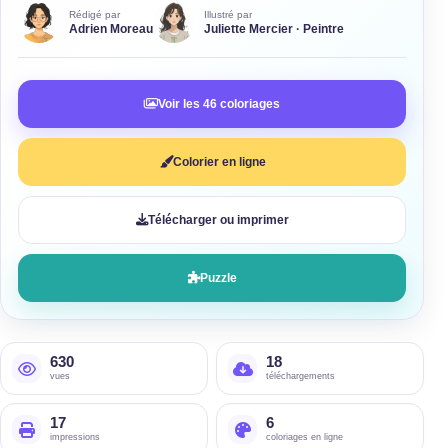
Rédigé par
Illustré par
Adrien Moreau
Juliette Mercier · Peintre
Voir les 46 coloriages
Colorier en ligne
Télécharger ou imprimer
Puzzle
630
18
vues
téléchargements
17
6
impressions
coloriages en ligne