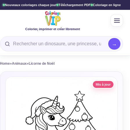
Nouveaux coloriages chaque jour
Téléchargement PDF
Coloriage en ligne
Ouvrir
Colorier, imprimer et créer librement
Rechercher un coloriage
Home
»
Animaux
»
Licorne de Noël
Mis à jour