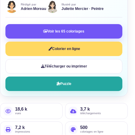
Rédigé par
Illustré par
Adrien Moreau
Juliette Mercier · Peintre
Voir les 65 coloriages
Colorier en ligne
Télécharger ou imprimer
Puzzle
18,6 k
3,7 k
vues
téléchargements
7,2 k
500
impressions
coloriages en ligne