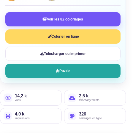
Voir les 82 coloriages
Colorier en ligne
Télécharger ou imprimer
Puzzle
14,2 k
2,5 k
vues
téléchargements
4,0 k
326
impressions
coloriages en ligne