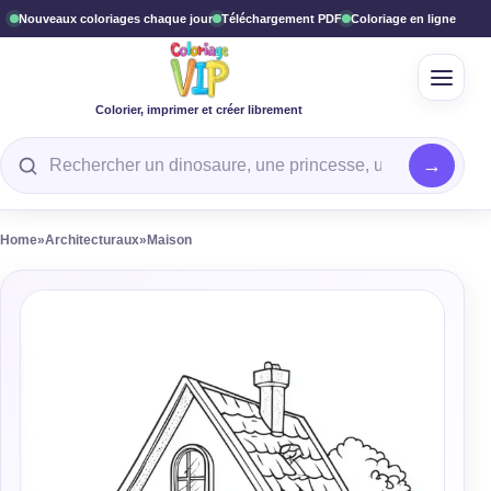
Nouveaux coloriages chaque jour
Téléchargement PDF
Coloriage en ligne
Ouvrir
Colorier, imprimer et créer librement
Rechercher un coloriage
Home
»
Architecturaux
»
Maison