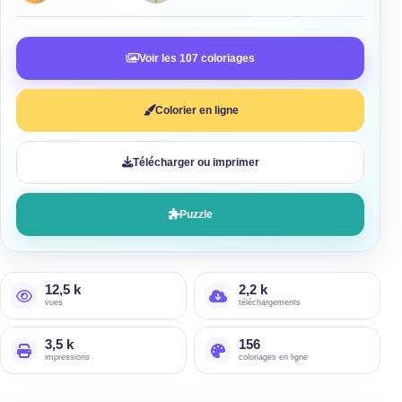
Voir les 107 coloriages
Colorier en ligne
Télécharger ou imprimer
Puzzle
12,5 k
2,2 k
vues
téléchargements
3,5 k
156
impressions
coloriages en ligne