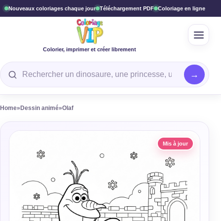
Nouveaux coloriages chaque jour
Téléchargement PDF
Coloriage en ligne
Ouvrir
Colorier, imprimer et créer librement
Rechercher un coloriage
Home
»
Dessin animé
»
Olaf
Mis à jour