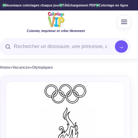
Nouveaux coloriages chaque jour
Téléchargement PDF
Coloriage en ligne
Ouvrir
Colorier, imprimer et créer librement
Rechercher un coloriage
Home
»
Vacances
»
Olympiques