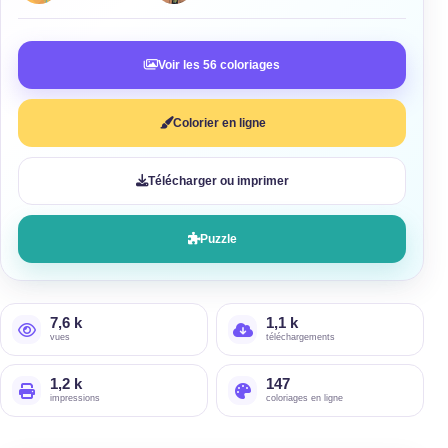
Voir les 56 coloriages
Colorier en ligne
Télécharger ou imprimer
Puzzle
7,6 k
1,1 k
vues
téléchargements
1,2 k
147
impressions
coloriages en ligne