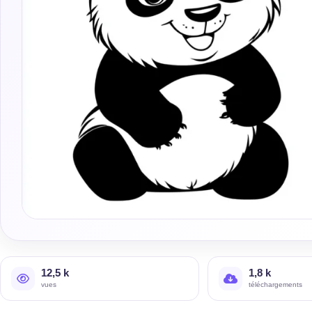
12,5 k
1,8 k
vues
téléchargements