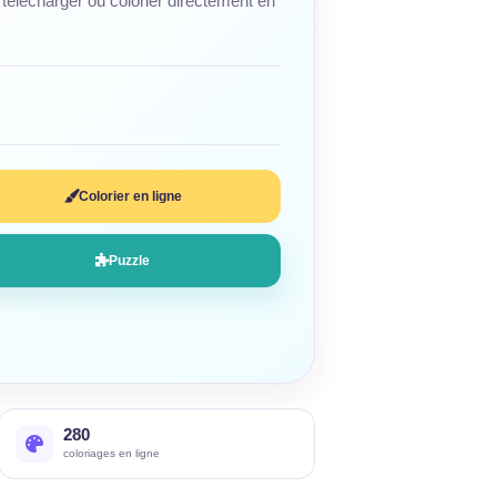
télécharger ou colorier directement en
Colorier en ligne
Puzzle
280
coloriages en ligne