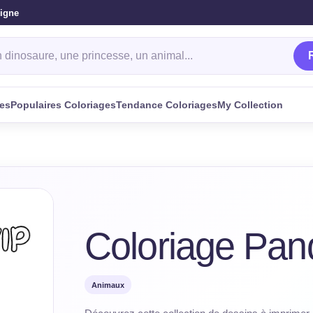
ligne
oriage
ges
Populaires Coloriages
Tendance Coloriages
My Collection
Coloriage Pan
Animaux